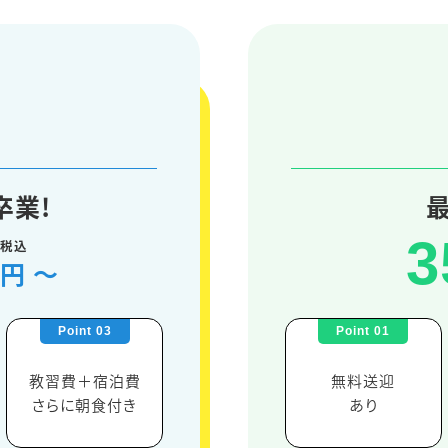
卒業!
3
税込
円
〜
教習費＋宿泊費
無料送迎
さらに朝食付き
あり