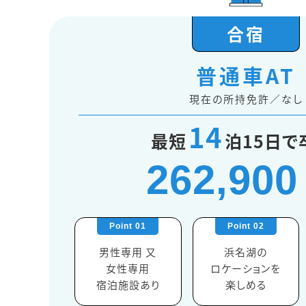
合宿
普通車AT
現在の所持免許／なし
14
最短
泊15日で
262,900
男性専用 又
浜名湖の
女性専用
ロケーションを
宿泊施設あり
楽しめる