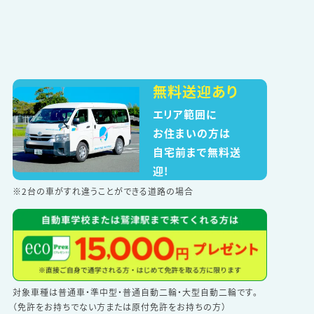
無料送迎あり
エリア範囲に
お住まいの方は
自宅前まで無料送
迎!
※2台の車がすれ違うことができる道路の場合
対象車種は普通車・準中型・普通自動二輪・大型自動二輪です。
（免許をお持ちでない方または原付免許をお持ちの方）