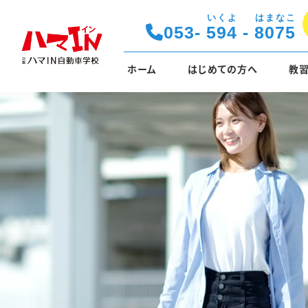
いくよ
はまなこ
053-
594
-
8075
ホーム
はじめての方へ
教