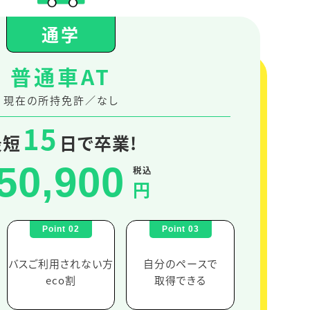
通学
普通車AT
現在の所持免許／なし
15
最短
日で卒業!
50,900
税込
円
バスご利用されない方
自分のペースで
eco割
取得できる