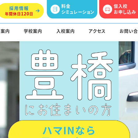
料金
仮入校
採用情報
シミュレーション
お申し込み
120
年間休日
日
習案内
学校案内
入校案内
アクセス
お問い合